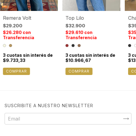
Remera Volt
Top Lilo
Cha
$29.200
$32.900
$3
$26.280
con
$29.610
con
$3
Transferencia
Transferencia
Tra
3
cuotas sin interés de
3
cuotas sin interés de
3
cu
$9.733,33
$10.966,67
$13
COMPRAR
COMPRAR
C
SUSCRIBITE A NUESTRO NEWSLETTER