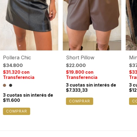
Pollera Chic
Short Pillow
Min
$34.800
$22.000
$3
$31.320
con
$19.800
con
$3
Transferencia
Transferencia
Tra
3
cuotas sin interés de
3
cu
$7.333,33
$12
3
cuotas sin interés de
$11.600
COMPRAR