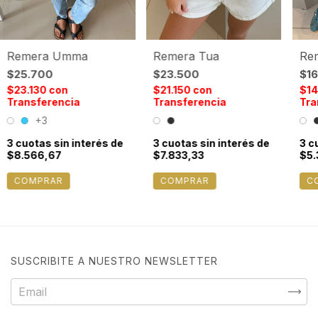
Remera Umma
Remera Tua
Rem
$25.700
$23.500
$1
$23.130
con
$21.150
con
$1
Transferencia
Transferencia
Tra
+3
3
cuotas sin interés de
3
cuotas sin interés de
3
cu
$8.566,67
$7.833,33
$5.
COMPRAR
COMPRAR
C
SUSCRIBITE A NUESTRO NEWSLETTER